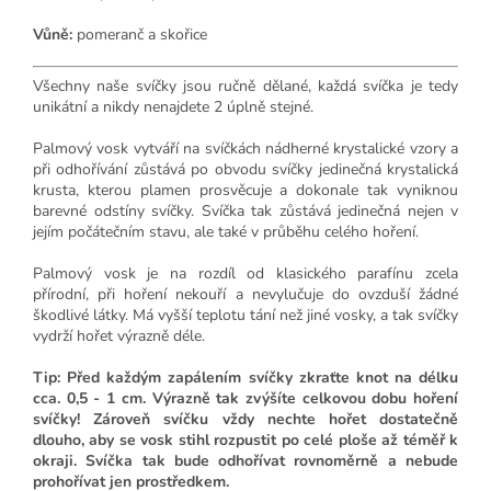
Vůně:
pomeranč a skořice
Všechny naše svíčky jsou ručně dělané, každá svíčka je tedy
unikátní a nikdy nenajdete 2 úplně stejné.
Palmový vosk vytváří na svíčkách nádherné krystalické vzory a
při odhořívání zůstává po obvodu svíčky jedinečná krystalická
krusta, kterou plamen prosvěcuje a dokonale tak vyniknou
barevné odstíny svíčky. Svíčka tak zůstává jedinečná nejen v
jejím počátečním stavu, ale také v průběhu celého hoření.
Palmový vosk je na rozdíl od klasického parafínu zcela
přírodní, při hoření nekouří a nevylučuje do ovzduší žádné
škodlivé látky. Má vyšší teplotu tání než jiné vosky, a tak svíčky
vydrží hořet výrazně déle.
Tip: Před každým zapálením svíčky zkraťte knot na délku
cca. 0,5 - 1 cm. Výrazně tak zvýšíte celkovou dobu hoření
svíčky! Zároveň svíčku vždy nechte hořet dostatečně
dlouho, aby se vosk stihl rozpustit po celé ploše až téměř k
okraji. Svíčka tak bude odhořívat rovnoměrně a nebude
prohořívat jen prostředkem.