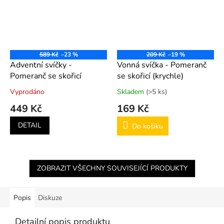
589 Kč
–23 %
209 Kč
–19 %
Adventní svíčky -
Vonná svíčka - Pomeranč
Pomeranč se skořicí
se skořicí (krychle)
Vyprodáno
Skladem
(>5 ks)
449 Kč
169 Kč
DETAIL
Do košíku
ZOBRAZIT VŠECHNY SOUVISEJÍCÍ PRODUKTY
Popis
Diskuze
Detailní popis produktu