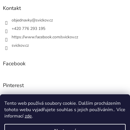
p
a
Kontakt
t
í
objednavky
@
svickov.cz
+420 776 293 195
https://www.facebook.com/svickov.cz
svickov.cz
Facebook
Pinterest
Tento web používá soubory cookie. Dalším procházením
Instagram
tohoto webu vyjadřujete souhlas s jejich používáním.. Více
informací
zde
.