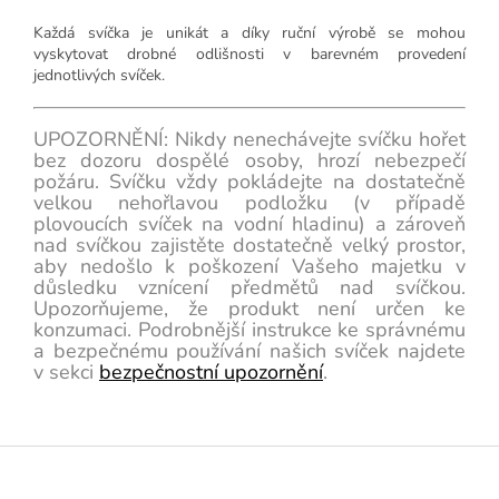
Každá svíčka je unikát a díky ruční výrobě se mohou
vyskytovat drobné odlišnosti v barevném provedení
jednotlivých svíček.
UPOZORNĚNÍ: Nikdy nenechávejte svíčku hořet
bez dozoru dospělé osoby, hrozí nebezpečí
požáru. Svíčku vždy pokládejte na dostatečně
velkou nehořlavou podložku (v případě
plovoucích svíček na vodní hladinu) a zároveň
nad svíčkou zajistěte dostatečně velký prostor,
aby nedošlo k poškození Vašeho majetku v
důsledku vznícení předmětů nad svíčkou.
Upozorňujeme, že produkt není určen ke
konzumaci. Podrobnější instrukce ke správnému
a bezpečnému používání našich svíček najdete
v sekci
bezpečnostní upozornění
.
Z
á