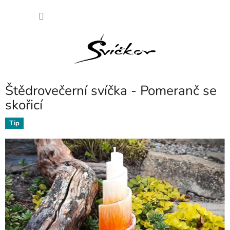
Přejít
NÁKU
na
obsah
KOŠÍK
Štědrovečerní svíčka - Pomeranč se
skořicí
Tip