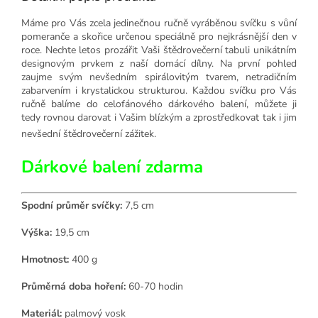
Máme pro Vás zcela jedinečnou ručně vyráběnou svíčku s vůní
pomeranče a skořice určenou speciálně pro nejkrásnější den v
roce. Nechte letos prozářit Vaši štědrovečerní tabuli unikátním
designovým prvkem z naší domácí dílny. Na první pohled
zaujme svým nevšedním spirálovitým tvarem, netradičním
zabarvením i krystalickou strukturou. Každou svíčku pro Vás
ručně balíme do celofánového dárkového balení, můžete ji
tedy rovnou darovat i Vašim blízkým a zprostředkovat tak i jim
nevšední štědrovečerní zážitek.
Dárkové balení zdarma
Spodní průměr svíčky:
7,5 cm
Výška:
19,5 cm
Hmotnost:
400 g
Průměrná doba hoření:
60-70 hodin
Materiál:
palmový vosk