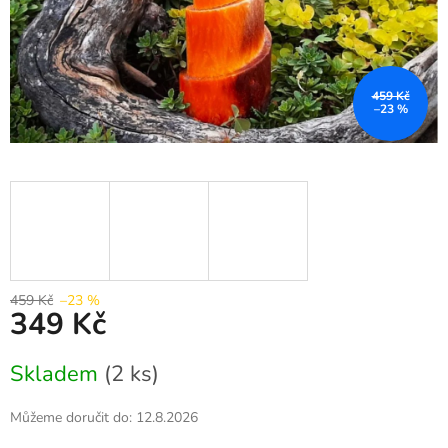
459 Kč
–23 %
459 Kč
–23 %
349 Kč
Měrná
Skladem
(2 ks)
cena:
Můžeme doručit do:
12.8.2026