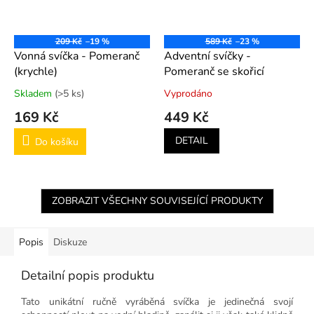
209 Kč
–19 %
589 Kč
–23 %
Vonná svíčka - Pomeranč
Adventní svíčky -
(krychle)
Pomeranč se skořicí
Skladem
(>5 ks)
Vyprodáno
169 Kč
449 Kč
DETAIL
Do košíku
ZOBRAZIT VŠECHNY SOUVISEJÍCÍ PRODUKTY
Popis
Diskuze
Detailní popis produktu
Tato unikátní ručně vyráběná svíčka je jedinečná svojí