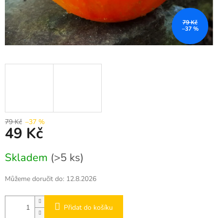
79 Kč
–37 %
79 Kč
–37 %
49 Kč
Měrná
Skladem
(>5 ks)
cena:
Můžeme doručit do:
12.8.2026
Přidat do košíku