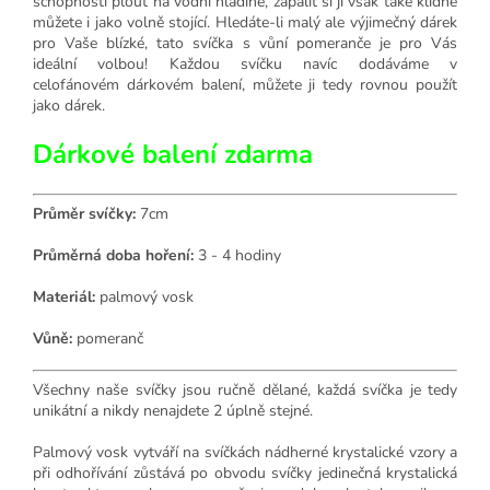
schopností plout na vodní hladině, zapálit si ji však také klidně
můžete i jako volně stojící. Hledáte-li malý ale výjimečný dárek
pro Vaše blízké, tato svíčka s vůní pomeranče je pro Vás
ideální volbou! Každou svíčku navíc dodáváme v
celofánovém dárkovém balení, můžete ji tedy rovnou použít
jako dárek.
Dárkové balení zdarma
Průměr svíčky:
7cm
Průměrná doba hoření:
3 - 4 hodiny
Materiál:
palmový vosk
Vůně:
pomeranč
Všechny naše svíčky jsou ručně dělané, každá svíčka je tedy
unikátní a nikdy nenajdete 2 úplně stejné.
Palmový vosk vytváří na svíčkách nádherné krystalické vzory a
při odhořívání zůstává po obvodu svíčky jedinečná krystalická