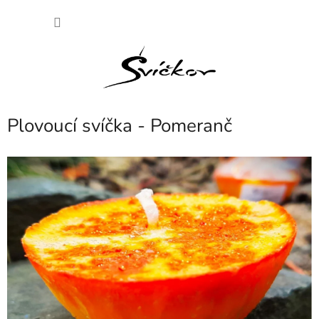
Přejít
NÁKU
na
obsah
KOŠÍK
Plovoucí svíčka - Pomeranč