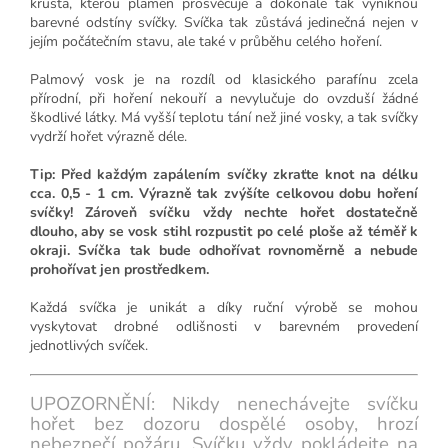
krusta, kterou plamen prosvěcuje a dokonale tak vyniknou
barevné odstíny svíčky. Svíčka tak zůstává jedinečná nejen v
jejím počátečním stavu, ale také v průběhu celého hoření.
Palmový vosk je na rozdíl od klasického parafínu zcela
přírodní, při hoření nekouří a nevylučuje do ovzduší žádné
škodlivé látky. Má vyšší teplotu tání než jiné vosky, a tak svíčky
vydrží hořet výrazně déle.
Tip: Před každým zapálením svíčky zkraťte knot na délku
cca. 0,5 - 1 cm. Výrazně tak zvýšíte celkovou dobu hoření
svíčky! Zároveň svíčku vždy nechte hořet dostatečně
dlouho, aby se vosk stihl rozpustit po celé ploše až téměř k
okraji. Svíčka tak bude odhořívat rovnoměrně a nebude
prohořívat jen prostředkem.
Každá svíčka je unikát a díky ruční výrobě se mohou
vyskytovat drobné odlišnosti v barevném provedení
jednotlivých svíček.
UPOZORNĚNÍ: Nikdy nenechávejte svíčku
hořet bez dozoru dospělé osoby, hrozí
nebezpečí požáru. Svíčku vždy pokládejte na