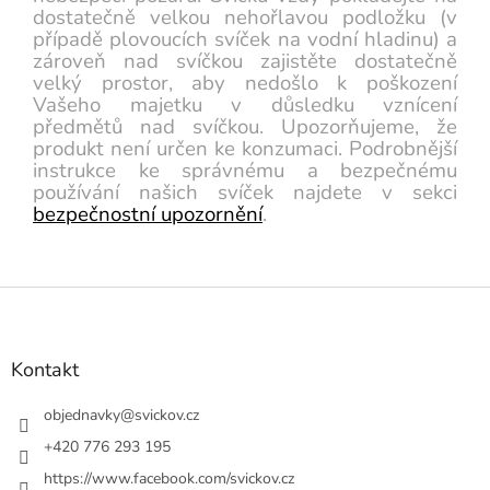
dostatečně velkou nehořlavou podložku (v
případě plovoucích svíček na vodní hladinu) a
zároveň nad svíčkou zajistěte dostatečně
velký prostor, aby nedošlo k poškození
Vašeho majetku v důsledku vznícení
předmětů nad svíčkou. Upozorňujeme, že
produkt není určen ke konzumaci. Podrobnější
instrukce ke správnému a bezpečnému
používání našich svíček najdete v sekci
bezpečnostní upozornění
.
Z
á
p
a
Kontakt
t
í
objednavky
@
svickov.cz
+420 776 293 195
https://www.facebook.com/svickov.cz