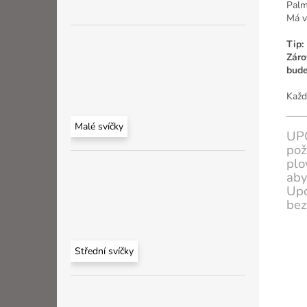
Palm
Má vy
Tip:
Záro
bude
Každ
Malé svíčky
UPO
pož
plo
ab
Upo
bez
Střední svíčky