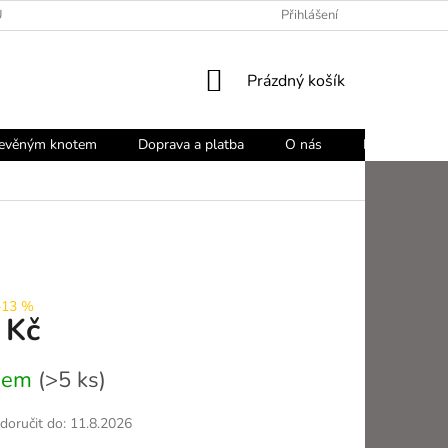
Ů
Přihlášení
NÁKUPNÍ
Prázdný košík
KOŠÍK
řevěným knotem
Doprava a platba
O nás
Blog
Ko
–13 %
 Kč
dem
(>5 ks)
oručit do:
11.8.2026