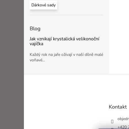
Dárkové sady
Blog
Jak vznikají krystalická velikonoční
vajíčka
Každý rok na jaře ožívají v naší dílně malé
voňavé...
Z
á
p
a
t
Kontakt
í
objed
+420 