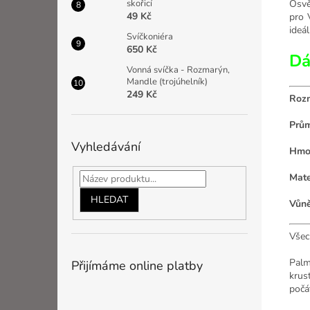
Osvě
skořicí
49 Kč
pro 
ideál
Svíčkoniéra
650 Kč
Dá
Vonná svíčka - Rozmarýn,
Mandle (trojúhelník)
249 Kč
Rozm
Prům
Vyhledávání
Hmo
Mate
HLEDAT
Vůně
Všec
Palm
Přijímáme online platby
krus
počá