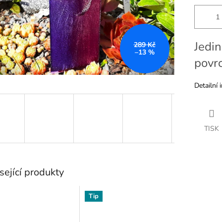
Jedin
289 Kč
–13 %
povrc
Detailní 
TISK
sející produkty
Tip