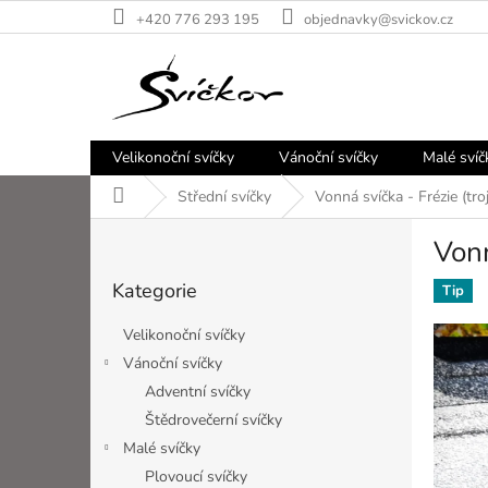
Přejít
+420 776 293 195
objednavky@svickov.cz
na
obsah
Velikonoční svíčky
Vánoční svíčky
Malé svíč
Domů
Střední svíčky
Vonná svíčka - Frézie (tro
P
Vonn
o
Přeskočit
s
Kategorie
kategorie
Tip
t
r
Velikonoční svíčky
a
Vánoční svíčky
n
Adventní svíčky
n
í
Štědrovečerní svíčky
p
Malé svíčky
a
Plovoucí svíčky