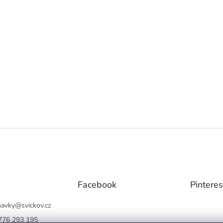
Facebook
Pinteres
navky
@
svickov.cz
776 293 195