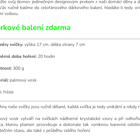
žte svůj domov jedinečným designovým prvkem z naší domácí dílny a do
Vás ručně balíme do celofánového dárkového balení, hledáte-li tedy orig
ní volbou.
rkové balení zdarma
ěry svíčky:
výška 17 cm, délka strany 7 cm
ěrná doba hoření:
20 hodin
tnost:
300 g
riál:
palmový vosk
:
frézie
hny naše svíčky jsou ručně dělané, každá svíčka je tedy unikátní a nikdy 
ový vosk vytváří na svíčkách nádherné krystalické vzory a při odhořív
ta, kterou plamen prosvěcuje a dokonale tak vyniknou barevné odstíny 
tečním stavu, ale také v průběhu celého hoření.