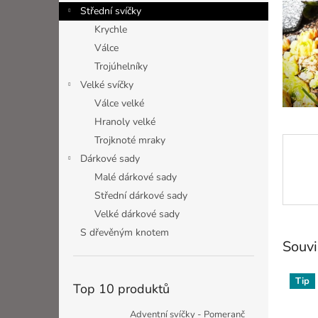
n
Střední svíčky
e
Krychle
l
Válce
Trojúhelníky
Velké svíčky
Válce velké
Hranoly velké
Trojknoté mraky
Dárkové sady
Malé dárkové sady
Střední dárkové sady
Velké dárkové sady
S dřevěným knotem
Souvi
Tip
Top 10 produktů
Adventní svíčky - Pomeranč