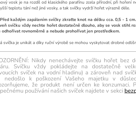
ový vosk je na rozdíl od klasického parafínu zcela přírodní, při hoření 
šší teplotu tání než jiné vosky, a tak svíčky vydrží hořet výrazně déle.
 Před každým zapálením svíčky zkraťte knot na délku cca. 0,5 - 1 cm.
veň svíčku vždy nechte hořet dostatečně dlouho, aby se vosk stihl roz
 odhořívat rovnoměrně a nebude prohořívat jen prostředkem.
á svíčka je unikát a díky ruční výrobě se mohou vyskytovat drobné odlišn
ZORNĚNÍ: Nikdy nenechávejte svíčku hořet bez do
áru. Svíčku vždy pokládejte na dostatečně vel
voucích svíček na vodní hladinu) a zároveň nad svíčk
y nedošlo k poškození Vašeho majetku v důsled
zorňujeme, že produkt není určen ke konzumaci. P
pečnému používání našich svíček najdete v sekci
bezp