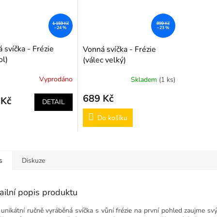
1 159 Kč
899 Kč
–24 %
–23 %
 svíčka - Frézie
Vonná svíčka - Frézie
ol)
(válec velký)
Vyprodáno
Skladem
(1 ks)
689 Kč
 Kč
DETAIL
Do košíku
s
Diskuze
ailní popis produktu
 unikátní ručně vyráběná svíčka s vůní frézie na první pohled zaujme sv