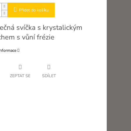
Přidat do košíku
ečná svíčka s krystalickým
hem s vůní frézie
informace
ZEPTAT SE
SDÍLET