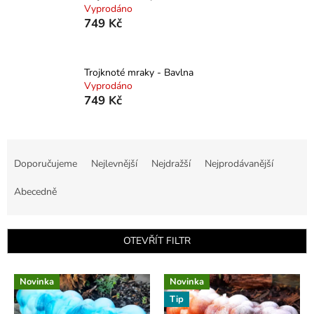
Vyprodáno
749 Kč
Trojknoté mraky - Bavlna
Vyprodáno
749 Kč
Ř
a
Doporučujeme
Nejlevnější
Nejdražší
Nejprodávanější
z
e
Abecedně
n
í
p
OTEVŘÍT FILTR
r
o
V
d
Novinka
Novinka
ý
u
Tip
p