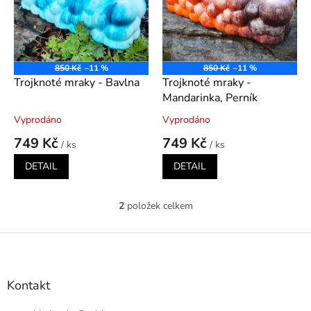
k
i
t
s
ů
p
r
o
850 Kč
–11 %
850 Kč
–11 %
d
Trojknoté mraky - Bavlna
Trojknoté mraky -
u
Mandarinka, Perník
k
Vyprodáno
Vyprodáno
t
749 Kč
749 Kč
ů
/ ks
/ ks
DETAIL
DETAIL
2
položek celkem
O
v
l
Z
á
á
d
p
a
a
Kontakt
c
t
í