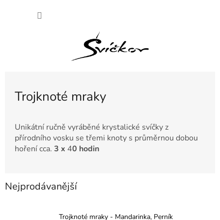
Přejít
NÁKU
na
obsah
KOŠÍK
Trojknoté mraky
Unikátní ručně vyráběné krystalické svíčky z
přírodního vosku se třemi knoty s průměrnou dobou
hoření cca.
3 x
4
0 hodin
Nejprodávanější
Trojknoté mraky - Mandarinka, Perník