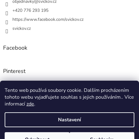
í
objednavky
@
svickov.cz
p
r
+420 776 293 195
v
https://www.facebook.com/svickov.cz
k
y
svickov.cz
v
ý
p
Facebook
i
s
u
Pinterest
Tento web používá soubory cookie. Dalším procházením
Instagram
tohoto webu vyjadřujete souhlas s jejich používáním.. Více
informací
zde
.
Nastavení
Vytvořil Shoptet