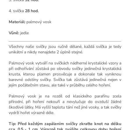
4. svíčka
28 hod.
Materiál:
palmový vosk
Vůně:
jedle
Všechny naše svíčky jsou ručně dělané, každá svíčka je tedy
unikátní a nikdy nenajdete 2 úplně stejné.
Palmový vosk vytváří na svíčkách nádherné krystalické vzory a
při odhořívání zůstává po obvodu svíčky jedinečná krystalická
krusta, kterou plamen prosvěcuje a dokonale tak vyniknou
barevné odstíny svíčky. Svíčka tak zůstává jedinečná nejen v
jejím počátečním stavu, ale také v průběhu celého hoření.
Palmový vosk je na rozdíl od klasického parafínu zcela
přírodní, při hoření nekouří a nevylučuje do ovzduší žádné
škodlivé látky. Má vyšší teplotu tání než jiné vosky, a tak svíčky
vydrží hořet výrazně déle.
Tip: Před každým zapálením svíčky zkraťte knot na délku
cca. 0,5 - 1 cm. Výrazně tak zvýšíte celkovou dobu hoření