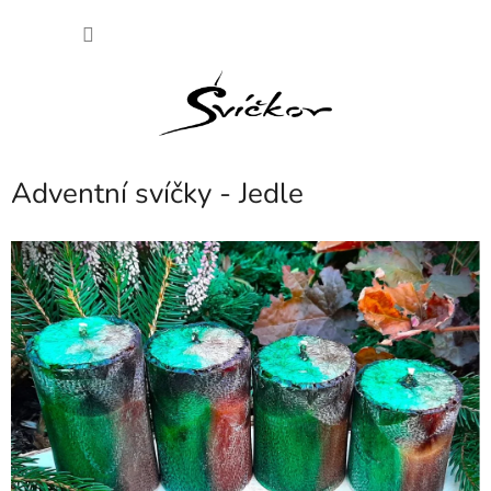
Přejít
NÁKU
na
obsah
KOŠÍK
Adventní svíčky - Jedle