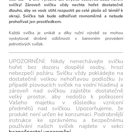
svíčky! Zároveň svíčku vždy nechte hořet dostatečně
dlouho, aby se vosk stihl rozpustit po celé ploše až téměř k
okraji. Svíčka tak bude odhořívat rovnoměrně a nebude
prohořívat jen prostředkem.
Každá svíčka je unikát a díky ruční výrobě se mohou
vyskytovat drobné odlišnosti v barevném provedení
jednotlivých svíček.
UPOZORNĚNÍ: Nikdy nenechávejte svíčku
hořet bez dozoru dospělé osoby, hrozí
nebezpečí požáru. Svíčku vždy pokládejte na
dostatečně velkou nehořlavou podložku (v
případě plovoucích svíček na vodní hladinu) a
zároveň nad svíčkou zajistěte dostatečně
velký prostor, aby nedošlo k poškození
Vašeho majetku v důsledku vznícení
předmětů nad svíčkou. Upozorňujeme, že
produkt není určen ke konzumaci. Podrobnější
instrukce ke správnému a bezpečnému
používání našich svíček najdete v sekci
bezpečnostní upozornění
.