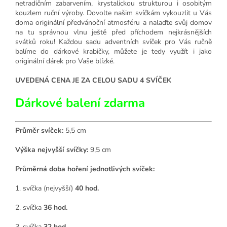
netradičním zabarvením, krystalickou strukturou i osobitým
kouzlem ruční výroby. Dovolte našim svíčkám vykouzlit u Vás
doma originální předvánoční atmosféru a nalaďte svůj domov
na tu správnou vlnu ještě před příchodem nejkrásnějších
svátků roku! Každou sadu adventních svíček pro Vás ručně
balíme do dárkové krabičky, můžete je tedy využít i jako
originální dárek pro Vaše blízké.
UVEDENÁ CENA JE ZA CELOU SADU 4 SVÍČEK
Dárkové balení zdarma
Průměr svíček:
5,5 cm
Výška nejvyšší svíčky:
9,5 cm
Průměrná doba hoření jednotlivých svíček:
1. svíčka (nejvyšší)
40 hod.
2. svíčka
36 hod.
3. svíčka
32 hod.