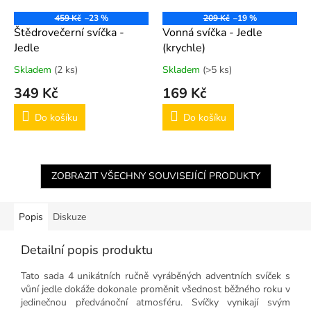
459 Kč
–23 %
209 Kč
–19 %
Štědrovečerní svíčka -
Vonná svíčka - Jedle
Jedle
(krychle)
Skladem
(2 ks)
Skladem
(>5 ks)
349 Kč
169 Kč
Do košíku
Do košíku
ZOBRAZIT VŠECHNY SOUVISEJÍCÍ PRODUKTY
Popis
Diskuze
Detailní popis produktu
Tato sada 4 unikátních ručně vyráběných adventních svíček s
vůní jedle dokáže dokonale proměnit všednost běžného roku v
jedinečnou předvánoční atmosféru. Svíčky vynikají svým