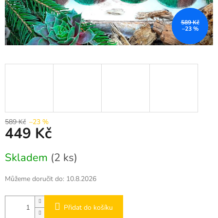
589 Kč
–23 %
589 Kč
–23 %
449 Kč
Měrná
Skladem
(2 ks)
cena:
Můžeme doručit do:
10.8.2026
Přidat do košíku