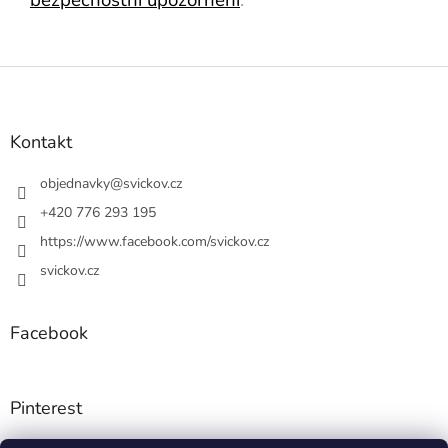
Z
á
p
a
Kontakt
t
í
objednavky
@
svickov.cz
+420 776 293 195
https://www.facebook.com/svickov.cz
svickov.cz
Facebook
Pinterest