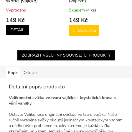
skořicí (vajíčko)
(vajíčko)
Vyprodáno
Skladem
(4 ks)
149 Kč
149 Kč
DETAIL
Do košíku
ZOBRAZIT VŠECHNY SOUVISEJÍCÍ PRODUKTY
Popis
Diskuze
Detailní popis produktu
Velikonoční svíčka ve tvaru vajíčka - krystalická krása s
vůní vanilky
Oslavte Velikonoce originální svíčkou ve tvaru vajíčka! Naše
ručně vyráběné svíčky okouzlí jedinečným krystalickým vzorem
a nádherným probarvením, díky kterému je každá svíčka
skutečným unikátem. Jemná vůně vanilky vytvoří hřejivou