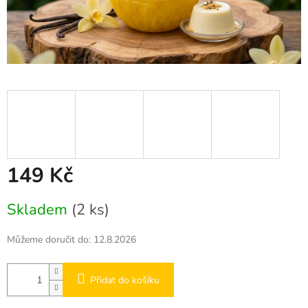
149 Kč
Měrná
Skladem
(2 ks)
cena:
Můžeme doručit do:
12.8.2026
Přidat do košíku