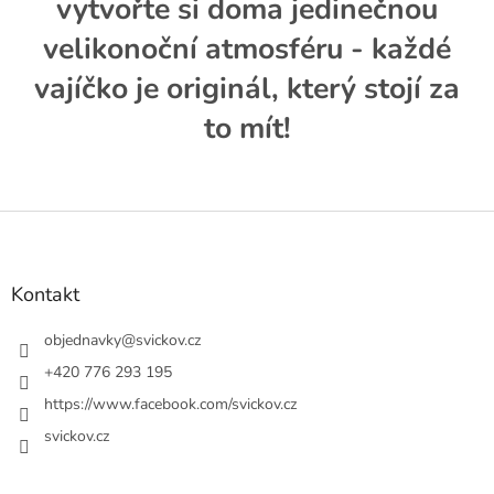
vytvořte si doma jedinečnou
velikonoční atmosféru - každé
vajíčko je originál, který stojí za
to mít!
Z
á
p
a
Kontakt
t
í
objednavky
@
svickov.cz
+420 776 293 195
https://www.facebook.com/svickov.cz
svickov.cz