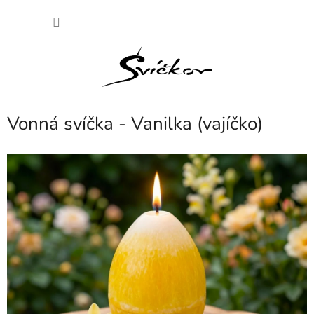
Přejít
NÁKU
na
obsah
KOŠÍK
Vonná svíčka - Vanilka (vajíčko)