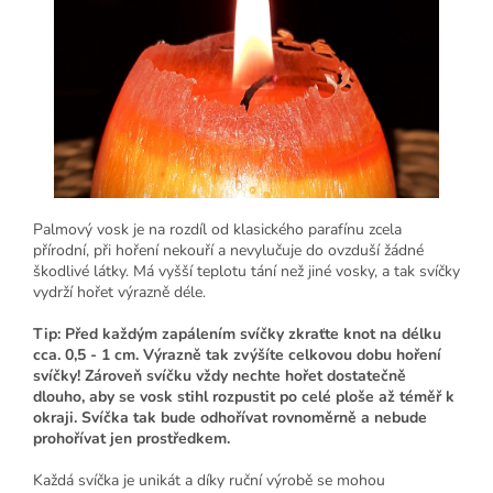
Palmový vosk je na rozdíl od klasického parafínu zcela
přírodní, při hoření nekouří a nevylučuje do ovzduší žádné
škodlivé látky. Má vyšší teplotu tání než jiné vosky, a tak svíčky
vydrží hořet výrazně déle.
Tip: Před každým zapálením svíčky zkraťte knot na délku
cca. 0,5 - 1 cm. Výrazně tak zvýšíte celkovou dobu hoření
svíčky! Zároveň svíčku vždy nechte hořet dostatečně
dlouho, aby se vosk stihl rozpustit po celé ploše až téměř k
okraji. Svíčka tak bude odhořívat rovnoměrně a nebude
prohořívat jen prostředkem.
Každá svíčka je unikát a díky ruční výrobě se mohou