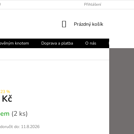
Ů
Přihlášení
NÁKUPNÍ
Prázdný košík
KOŠÍK
řevěným knotem
Doprava a platba
O nás
Blog
Ko
–23 %
 Kč
dem
(2 ks)
oručit do:
11.8.2026