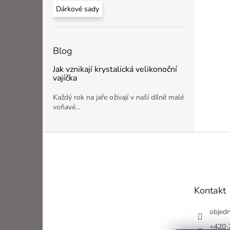
Dárkové sady
Blog
Jak vznikají krystalická velikonoční
vajíčka
Každý rok na jaře ožívají v naší dílně malé
voňavé...
Z
á
p
a
t
Kontakt
í
objed
+420 