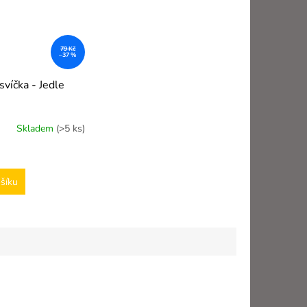
79 Kč
–37 %
svíčka - Jedle
Skladem
(>5 ks)
šíku