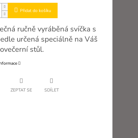
Přidat do košíku
ečná ručně vyráběná svíčka s
jedle určená speciálně na Váš
ovečerní stůl.
informace
ZEPTAT SE
SDÍLET