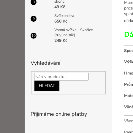
skořicí
Máme
49 Kč
proz
spir
Svíčkoniéra
dárk
650 Kč
Vonná svíčka - Skořice
Dá
(trojúhelník)
249 Kč
Spod
Výšk
Vyhledávání
Hmo
Prům
HLEDAT
Mate
Vůně
Přijímáme online platby
Všec
Palm