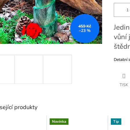
Jedin
459 Kč
–23 %
vůní 
štědr
Detailní 
TISK
sející produkty
Novinka
Tip