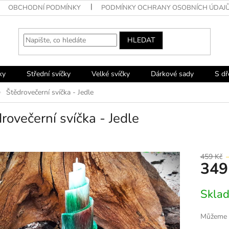
OBCHODNÍ PODMÍNKY
PODMÍNKY OCHRANY OSOBNÍCH ÚDAJ
HLEDAT
ky
Střední svíčky
Velké svíčky
Dárkové sady
S d
Štědrovečerní svíčka - Jedle
rovečerní svíčka - Jedle
459 Kč
349
Měrná
Skla
cena:
Můžeme d