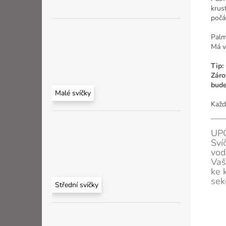
krus
počá
Palm
Má vy
Tip:
Záro
bude
Malé svíčky
Každ
UPO
Sví
vod
Vaš
ke 
sek
Střední svíčky