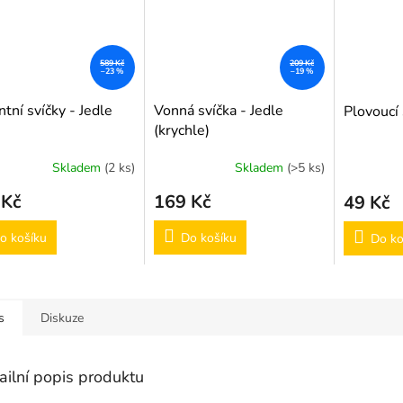
589 Kč
209 Kč
–23 %
–19 %
tní svíčky - Jedle
Vonná svíčka - Jedle
Plovoucí 
(krychle)
Skladem
(2 ks)
Skladem
(>5 ks)
 Kč
169 Kč
49 Kč
o košíku
Do košíku
Do ko
s
Diskuze
ailní popis produktu