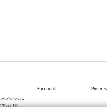
Facebook
Pinteres
navky
@
svickov.cz
776 293 195