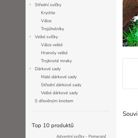
n
Střední svíčky
e
Krychle
l
Válce
Trojúhelníky
Velké svíčky
Válce velké
Hranoly velké
Trojknoté mraky
Dárkové sady
Malé dárkové sady
Střední dárkové sady
Velké dárkové sady
S dřevěným knotem
Souvi
Top 10 produktů
Adventní svíčky - Pomeranč