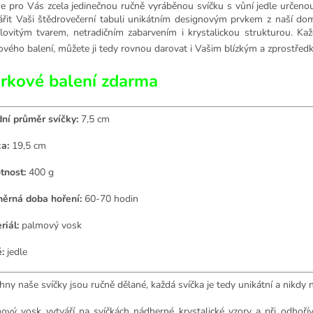
 pro Vás zcela jedinečnou ručně vyráběnou svíčku s vůní jedle určenou 
ářit Vaši štědrovečerní tabuli unikátním designovým prvkem z naší do
álovitým tvarem, netradičním zabarvením i krystalickou strukturou. K
ového balení, můžete ji tedy rovnou darovat i Vašim blízkým a zprostředko
rkové balení zdarma
ní průměr svíčky:
7,5 cm
a:
19,5 cm
tnost:
400 g
ěrná doba hoření:
60-70 hodin
riál:
palmový vosk
:
jedle
hny naše svíčky jsou ručně dělané, každá svíčka je tedy unikátní a nikdy 
ový vosk vytváří na svíčkách nádherné krystalické vzory a při odhořív