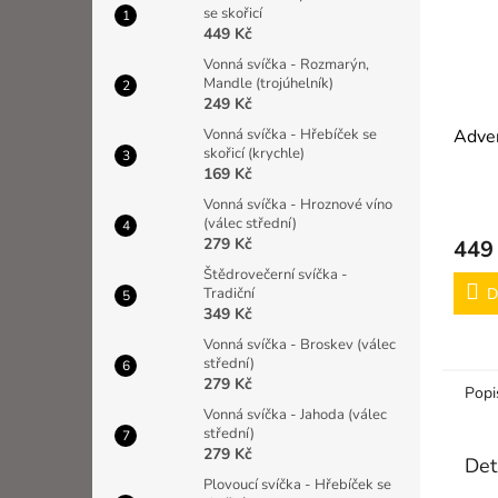
se skořicí
449 Kč
Vonná svíčka - Rozmarýn,
Mandle (trojúhelník)
249 Kč
Vonná svíčka - Hřebíček se
Adven
skořicí (krychle)
169 Kč
Vonná svíčka - Hroznové víno
(válec střední)
279 Kč
449
Štědrovečerní svíčka -
Tradiční
D
349 Kč
Vonná svíčka - Broskev (válec
střední)
279 Kč
Popi
Vonná svíčka - Jahoda (válec
střední)
279 Kč
Det
Plovoucí svíčka - Hřebíček se