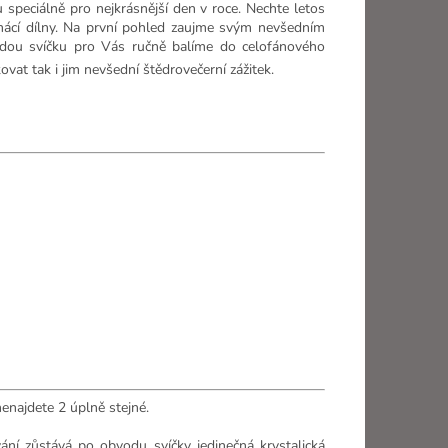
speciálně pro nejkrásnější den v roce. Nechte letos
mácí dílny. Na první pohled zaujme svým nevšedním
aždou svíčku pro Vás ručně balíme do celofánového
vat tak i jim nevšední štědrovečerní zážitek.
nenajdete 2 úplně stejné.
ání zůstává po obvodu svíčky jedinečná krystalická