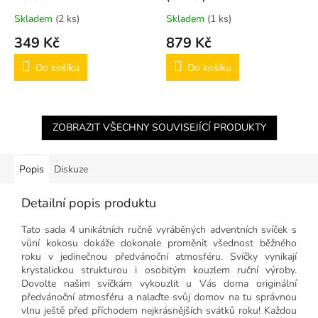
Skladem
(2 ks)
Skladem
(1 ks)
349 Kč
879 Kč
Do košíku
Do košíku
ZOBRAZIT VŠECHNY SOUVISEJÍCÍ PRODUKTY
Popis
Diskuze
Detailní popis produktu
Tato sada 4 unikátních ručně vyráběných adventních svíček s
vůní kokosu dokáže dokonale proměnit všednost běžného
roku v jedinečnou předvánoční atmosféru. Svíčky vynikají
krystalickou strukturou i osobitým kouzlem ruční výroby.
Dovolte našim svíčkám vykouzlit u Vás doma originální
předvánoční atmosféru a nalaďte svůj domov na tu správnou
vlnu ještě před příchodem nejkrásnějších svátků roku! Každou