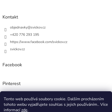
Z
á
p
a
Kontakt
t
í
objednavky
@
svickov.cz
+420 776 293 195
https://www.facebook.com/svickov.cz
svickov.cz
Facebook
Pinterest
Tento web používá soubory cookie. Dalším procházením
Instagram
tohoto webu vyjadřujete souhlas s jejich používáním.. Více
informací
zde
.