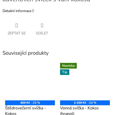
Detailní informace
ZEPTAT SE
SDÍLET
Související produkty
Novinka
Tip
459 Kč
–23 %
1 159 Kč
–24 %
Štědrovečerní svíčka -
Vonná svíčka - Kokos
Kokos
(hranol)