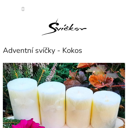
Přejít
NÁKU
na
obsah
KOŠÍK
Adventní svíčky - Kokos