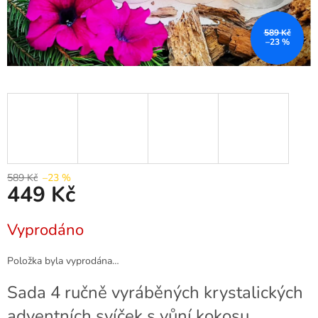
589 Kč
–23 %
589 Kč
–23 %
449 Kč
Měrná
Vyprodáno
cena:
Položka byla vyprodána…
Sada 4 ručně vyráběných krystalických
adventních svíček s vůní kokosu