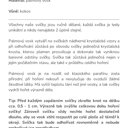
Materiál:
palmový vosk
Vůně:
kokos
Všechny naše svíčky jsou ručně dělané, každá svíčka je tedy
unikátní a nikdy nenajdete 2 úplně stejné.
Palmový vosk vytváří na svíčkách nádherné krystalické vzory a
při odhořívání zůstává po obvodu svíčky jedinečná krystalická
krusta, kterou plamen prosvěcuje a dokonale tak vyniknou
barevné odstíny svíčky. Svíčka tak zůstává jedinečná nejen v
jejím počátečním stavu, ale také v průběhu celého hoření.
Palmový vosk je na rozdíl od klasického parafínu zcela
přírodní, při hoření nekouří a nevylučuje do ovzduší žádné
škodlivé látky. Má vyšší teplotu tání než jiné vosky, a tak svíčky
vydrží hořet výrazně déle.
Tip: Před každým zapálením svíčky zkraťte knot na délku
cca. 0,5 - 1 cm. Výrazně tak zvýšíte celkovou dobu hoření
svíčky! Zároveň svíčku vždy nechte hořet dostatečně
dlouho, aby se vosk stihl rozpustit po celé ploše až téměř k
okraji. Svíčka tak bude odhořívat rovnoměrně a nebude
prohořívat jen prostředkem.