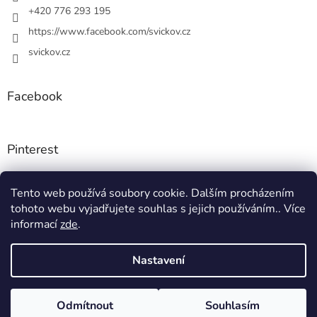
+420 776 293 195
https://www.facebook.com/svickov.cz
svickov.cz
Facebook
Pinterest
Tento web používá soubory cookie. Dalším procházením
Instagram
tohoto webu vyjadřujete souhlas s jejich používáním.. Více
informací
zde
.
Nastavení
Vytvořil Shoptet
Odmítnout
Souhlasím
Copyright 2026
Svíčkov
. Všechna práva vyhrazena.
🎁 Doprava zdarma při nákupu nad 2000 Kč!