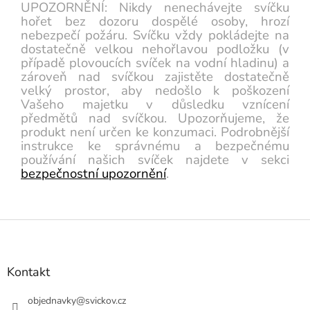
UPOZORNĚNÍ: Nikdy nenechávejte svíčku
hořet bez dozoru dospělé osoby, hrozí
nebezpečí požáru. Svíčku vždy pokládejte na
dostatečně velkou nehořlavou podložku (v
případě plovoucích svíček na vodní hladinu) a
zároveň nad svíčkou zajistěte dostatečně
velký prostor, aby nedošlo k poškození
Vašeho majetku v důsledku vznícení
předmětů nad svíčkou. Upozorňujeme, že
produkt není určen ke konzumaci. Podrobnější
instrukce ke správnému a bezpečnému
používání našich svíček najdete v sekci
bezpečnostní upozornění
.
Z
á
p
a
Kontakt
t
í
objednavky
@
svickov.cz