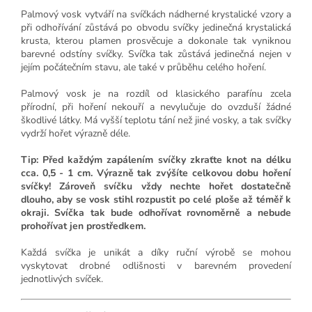
Palmový vosk vytváří na svíčkách nádherné krystalické vzory a
při odhořívání zůstává po obvodu svíčky jedinečná krystalická
krusta, kterou plamen prosvěcuje a dokonale tak vyniknou
barevné odstíny svíčky. Svíčka tak zůstává jedinečná nejen v
jejím počátečním stavu, ale také v průběhu celého hoření.
Palmový vosk je na rozdíl od klasického parafínu zcela
přírodní, při hoření nekouří a nevylučuje do ovzduší žádné
škodlivé látky. Má vyšší teplotu tání než jiné vosky, a tak svíčky
vydrží hořet výrazně déle.
Tip: Před každým zapálením svíčky zkraťte knot na délku
cca. 0,5 - 1 cm. Výrazně tak zvýšíte celkovou dobu hoření
svíčky! Zároveň svíčku vždy nechte hořet dostatečně
dlouho, aby se vosk stihl rozpustit po celé ploše až téměř k
okraji. Svíčka tak bude odhořívat rovnoměrně a nebude
prohořívat jen prostředkem.
Každá svíčka je unikát a díky ruční výrobě se mohou
vyskytovat drobné odlišnosti v barevném provedení
jednotlivých svíček.