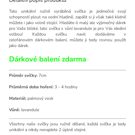
Tato unikátní ručně vyráběná svíčka je jedinečná svojí
schopností plout na vodní hladině, zapálit si ji však také klidně
můžete i jako volně stojící. Hledáte-li malý ale výjimečný dárek
pro Vaše blízké, tato svíčka s vůní levandule je pro Vás ideální
volbou! Každou svíčku navíc dodáváme v
celofánovém dárkovém balení, můžete ji tedy rovnou použít
jako dárek.
Dárkové balení zdarma
Průměr svíčky:
7cm
Průměrná doba hoření:
3 - 4 hodiny
Materiál:
palmový vosk
Vůně:
levandule
Všechny naše svíčky jsou ručně dělané, každá svíčka je tedy
unikátní a nikdy nenajdete 2 úplně stejné.