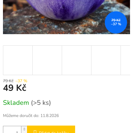
79 Kč
–37 %
79 Kč
–37 %
49 Kč
Měrná
Skladem
(>5 ks)
cena:
Můžeme doručit do:
11.8.2026