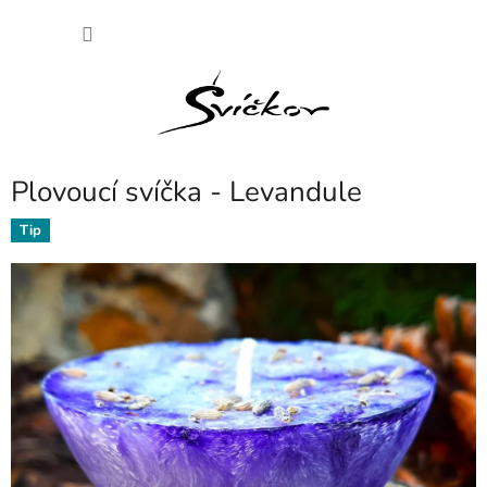
Přejít
NÁKU
na
obsah
KOŠÍK
Plovoucí svíčka - Levandule
Tip