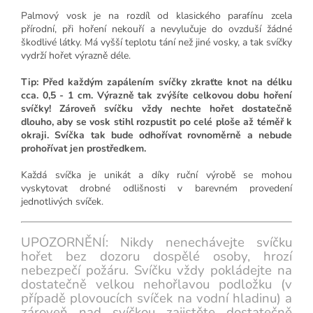
Palmový vosk je na rozdíl od klasického parafínu zcela
přírodní, při hoření nekouří a nevylučuje do ovzduší žádné
škodlivé látky. Má vyšší teplotu tání než jiné vosky, a tak svíčky
vydrží hořet výrazně déle.
Tip: Před každým zapálením svíčky zkraťte knot na délku
cca. 0,5 - 1 cm. Výrazně tak zvýšíte celkovou dobu hoření
svíčky! Zároveň svíčku vždy nechte hořet dostatečně
dlouho, aby se vosk stihl rozpustit po celé ploše až téměř k
okraji. Svíčka tak bude odhořívat rovnoměrně a nebude
prohořívat jen prostředkem.
Každá svíčka je unikát a díky ruční výrobě se mohou
vyskytovat drobné odlišnosti v barevném provedení
jednotlivých svíček.
UPOZORNĚNÍ: Nikdy nenechávejte svíčku
hořet bez dozoru dospělé osoby, hrozí
nebezpečí požáru. Svíčku vždy pokládejte na
dostatečně velkou nehořlavou podložku (v
případě plovoucích svíček na vodní hladinu) a
zároveň nad svíčkou zajistěte dostatečně