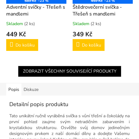
589 Kč
–23 %
459 Kč
–23 %
Adventní svíčky - Třešeň s
Štědrovečerní svíčka -
mandlemi
Třešeň s mandlemi
Skladem
(2 ks)
Skladem
(2 ks)
449 Kč
349 Kč
Do košíku
Do košíku
ZOBRAZIT VŠECHNY SOUVISEJÍCÍ PRODUKTY
Popis
Diskuze
Detailní popis produktu
Tato unikátní ručně vyráběná svíčka s vůní třešní a čokolády na
první pohled zaujme svým netradičním zabarvením i
krystalickou strukturou. Osvěžte svůj domov jedinečným
designovým prvkem z naší domácí dílny a dodejte Vašemu