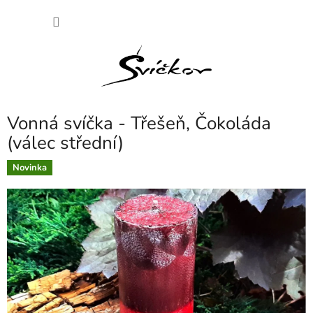
Přejít
NÁKU
na
obsah
KOŠÍK
Vonná svíčka - Třešeň, Čokoláda
(válec střední)
Novinka