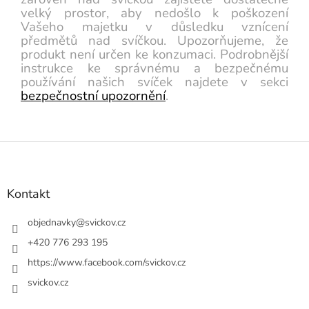
velký prostor, aby nedošlo k poškození
Vašeho majetku v důsledku vznícení
předmětů nad svíčkou. Upozorňujeme, že
produkt není určen ke konzumaci. Podrobnější
instrukce ke správnému a bezpečnému
používání našich svíček najdete v sekci
bezpečnostní upozornění
.
Z
á
p
a
Kontakt
t
í
objednavky
@
svickov.cz
+420 776 293 195
https://www.facebook.com/svickov.cz
svickov.cz