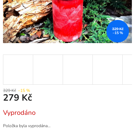
329 Kč
–15 %
329 Kč
–15 %
279 Kč
Měrná
Vyprodáno
cena:
Položka byla vyprodána…