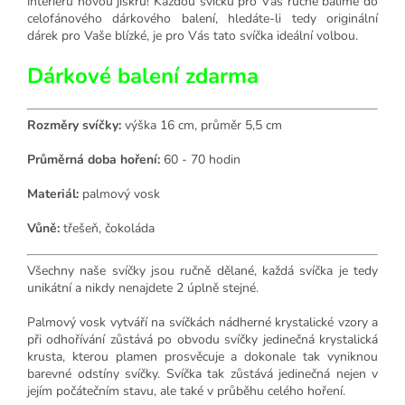
interiéru novou jiskru! Každou svíčku pro Vás ručně balíme do
celofánového dárkového balení, hledáte-li tedy originální
dárek pro Vaše blízké, je pro Vás tato svíčka ideální volbou.
Dárkové balení zdarma
Rozměry svíčky:
výška 16 cm, průměr 5,5 cm
Průměrná doba hoření:
60 - 70 hodin
Materiál:
palmový vosk
Vůně:
třešeň, čokoláda
Všechny naše svíčky jsou ručně dělané, každá svíčka je tedy
unikátní a nikdy nenajdete 2 úplně stejné.
Palmový vosk vytváří na svíčkách nádherné krystalické vzory a
při odhořívání zůstává po obvodu svíčky jedinečná krystalická
krusta, kterou plamen prosvěcuje a dokonale tak vyniknou
barevné odstíny svíčky. Svíčka tak zůstává jedinečná nejen v
jejím počátečním stavu, ale také v průběhu celého hoření.